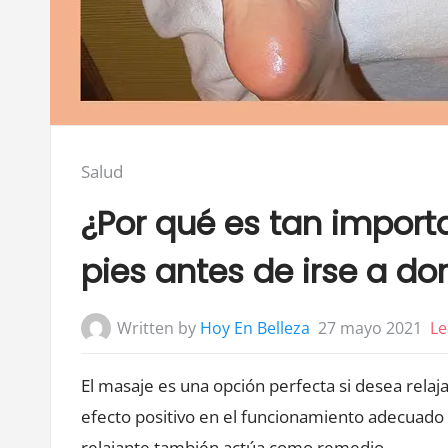
Posted
Salud
in:
¿Por qué es tan import
pies antes de irse a do
Written by
Hoy En Belleza
27 mayo 2021
Le
El masaje es una opción perfecta si desea rela
efecto positivo en el funcionamiento adecuado 
relajante también actúa como remedio.