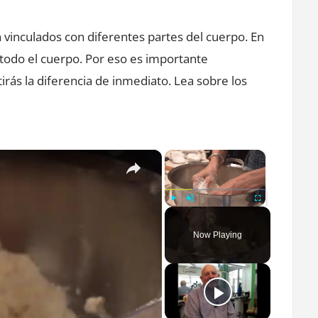
importante
 vinculados con diferentes partes del cuerpo. En
masajearse
los
todo el cuerpo. Por eso es importante
pies
irás la diferencia de inmediato. Lea sobre los
antes
de
irse
×
×
a
dormir?
Play
Unmute
Fullscreen
Now Playing