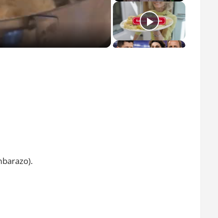
o
mbarazo).