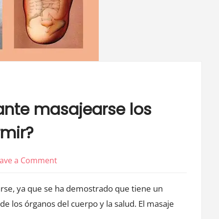
ante masajearse los
rmir?
on
ave a Comment
¿Por
jarse, ya que se ha demostrado que tiene un
qué
es
de los órganos del cuerpo y la salud.
El masaje
tan