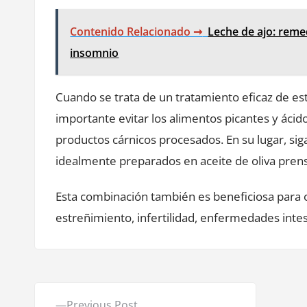
Contenido Relacionado ➞
Leche de ajo: remed
insomnio
Cuando se trata de un tratamiento eficaz de 
importante evitar los alimentos picantes y ácid
productos cárnicos procesados. En su lugar, sig
idealmente preparados en aceite de oliva prens
Esta combinación también es beneficiosa para 
estreñimiento, infertilidad, enfermedades inte
N
P
Previous Post