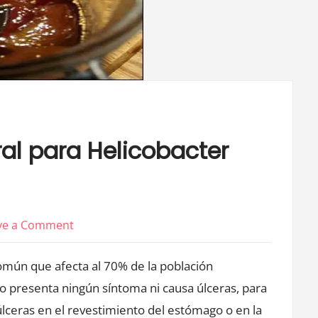
ral para Helicobacter
on
ve a Comment
La
 común que afecta al 70% de la población
mejor
solución
o presenta ningún síntoma ni causa úlceras, para
natural
úlceras en el revestimiento del estómago o en la