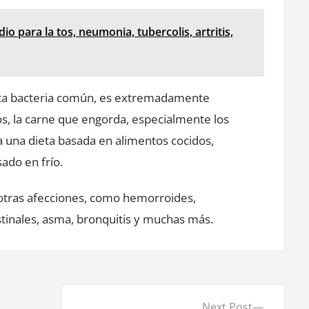
io para la tos, neumonia, tubercolis, artritis,
esta bacteria común, es extremadamente
os, la carne que engorda, especialmente los
a una dieta basada en alimentos cocidos,
ado en frío.
otras afecciones, como hemorroides,
stinales, asma, bronquitis y muchas más.
N
Next Post