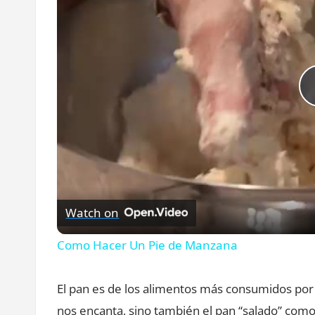
Watch on
Como Hacer Un Pie de Manzana
El pan es de los alimentos más consumidos por 
nos encanta, sino también el pan “salado” como lo