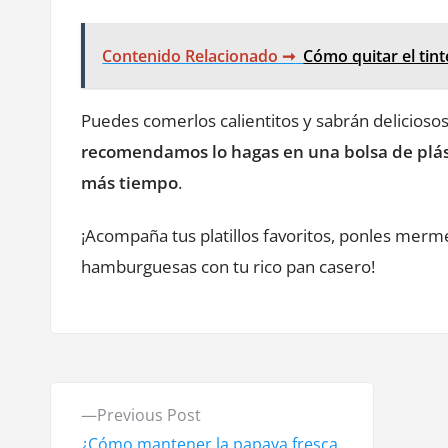
Contenido Relacionado ➞
Cómo quitar el tin
Puedes comerlos calientitos y sabrán delicioso
recomendamos lo hagas en una bolsa de plás
más tiempo
.
¡Acompaña tus platillos favoritos, ponles merm
hamburguesas con tu rico pan casero!
N
P
Previous Post
a
r
¿Cómo mantener la papaya fresca