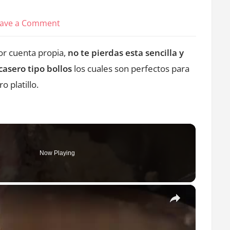
on
ave a Comment
¿Cómo
or cuenta propia,
no te pierdas esta sencilla y
hacer
pan
asero tipo bollos
los cuales son perfectos para
casero
 platillo.
para
hamburguesas
u
otros
Now Playing
platillos?
×