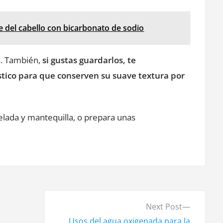
te del cabello con bicarbonato de sodio
s. También,
si gustas guardarlos, te
tico para que conserven su suave textura por
elada y mantequilla, o prepara unas
N
Next Post
e
Usos del agua oxigenada para la