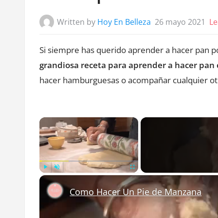
Written by
Hoy En Belleza
26 mayo 2021
Le
Si siempre has querido aprender a hacer pan p
grandiosa receta para aprender a hacer pan c
hacer hamburguesas o acompañar cualquier otro
×
Play
Unmute
Fullscreen
Como Hacer Un Pie de Manzana