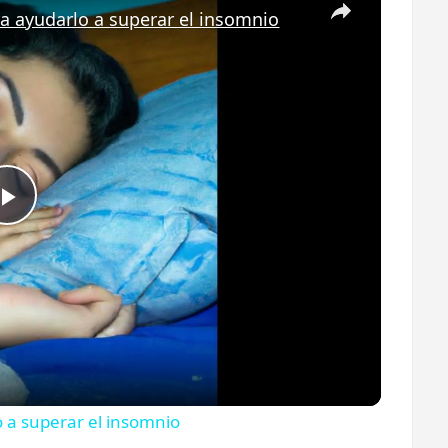
ra ayudarlo a superar el insomnio
aliviar
los
síntomas
del
insomnio
Play
Video
o a superar el insomnio