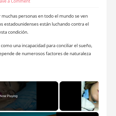
on
ave a Comment
Cómo
y muchas personas en todo el mundo se ven
usar
¼
os estadounidenses están luchando contra el
de
esta condición.
cucharadita
 como una incapacidad para conciliar el sueño,
de
nuez
. Depende de numerosos factores de naturaleza
moscada
para
ayudar
a
conciliar
Now Playing
el
sueño
y
×