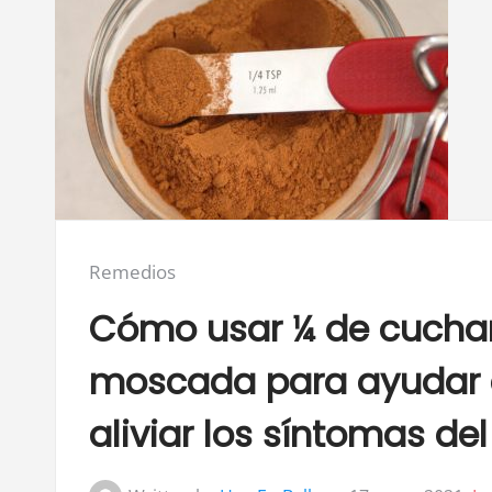
Posted
Remedios
in:
Cómo usar ¼ de cuchar
moscada para ayudar a 
aliviar los síntomas de