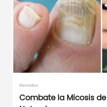
Posted
Remedios
in:
Combate la Micosis de