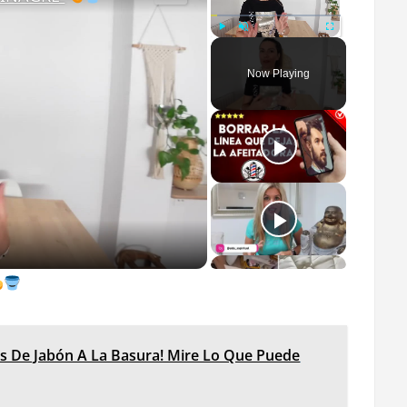
Play
Unmute
Fullscreen
Now Playing
o
os De Jabón A La Basura! Mire Lo Que Puede