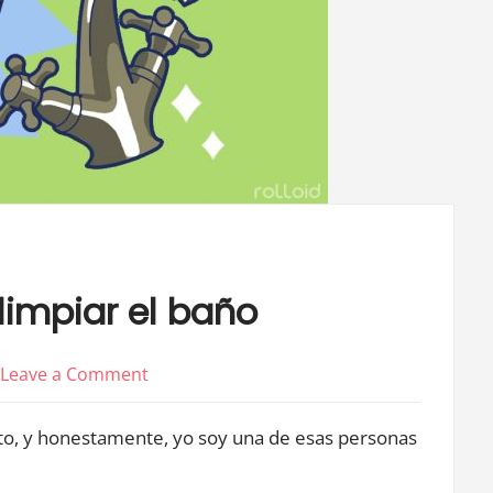
limpiar el baño
on
Leave a Comment
7
to, y honestamente, yo soy una de esas personas
Trucos
geniales
.