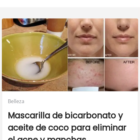
Posted
Belleza
in:
Mascarilla de bicarbonato y
aceite de coco para eliminar
el acne y manchas