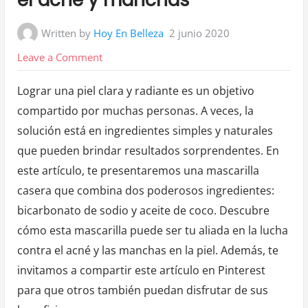
Written by
Hoy En Belleza
2 junio 2020
on
Leave a Comment
Mascarilla
Lograr una piel clara y radiante es un objetivo
de
compartido por muchas personas. A veces, la
bicarbonato
solución está en ingredientes simples y naturales
y
que pueden brindar resultados sorprendentes. En
aceite
este artículo, te presentaremos una mascarilla
de
casera que combina dos poderosos ingredientes:
coco
bicarbonato de sodio y aceite de coco. Descubre
para
cómo esta mascarilla puede ser tu aliada en la lucha
eliminar
el
contra el acné y las manchas en la piel. Además, te
acne
invitamos a compartir este artículo en Pinterest
y
para que otros también puedan disfrutar de sus
manchas