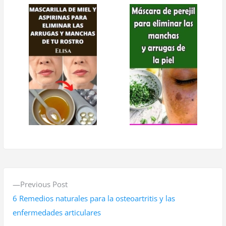
N
P
Previous Post
a
r
6 Remedios naturales para la osteoartritis y las
v
e
enfermedades articulares
v