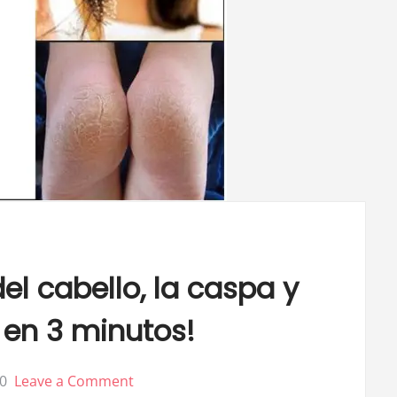
el cabello, la caspa y
 en 3 minutos!
on
0
Leave a Comment