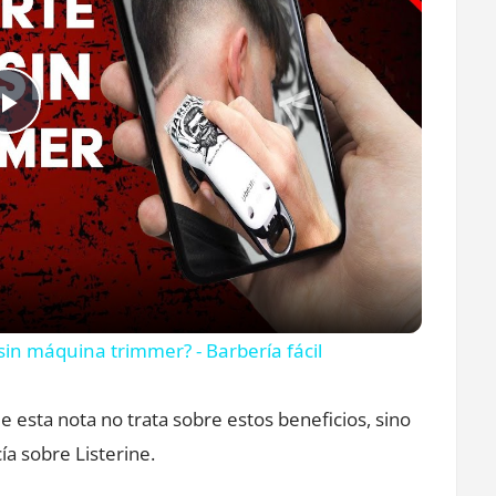
minutos!
Play
Video
in máquina trimmer? - Barbería fácil
 esta nota no trata sobre estos beneficios, sino
a sobre Listerine.