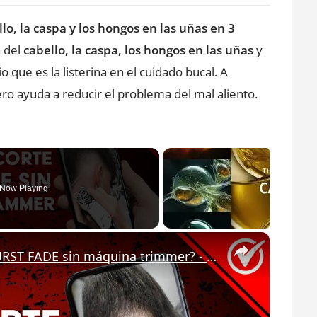
¡Cómo
o, la caspa y los hongos en las uñas en 3
evitar
la
a del
cabello, la caspa, los hongos en las uñas
y
caída
 que es la listerina en el cuidado bucal. A
del
ro ayuda a reducir el problema del mal aliento.
cabello,
la
caspa
y
Now Playing
los
hongos
en
×
las
¿Cómo hacer un corte de cabello BURST FADE sin máquina trimmer? - Barbería fácil
uñas
en
3