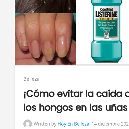
Posted
Belleza
in:
¡Cómo evitar la caída d
los hongos en las uñas
Written by
Hoy En Belleza
14 diciembre 202