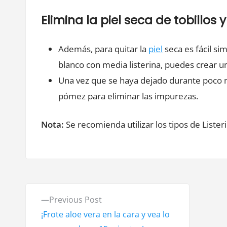
Elimina la piel seca de tobillos y
Además, para quitar la
piel
seca es fácil s
blanco con media listerina, puedes crear un
Una vez que se haya dejado durante poco m
pómez para eliminar las impurezas.
Nota:
Se recomienda utilizar los tipos de Lister
N
P
Previous Post
a
r
¡Frote aloe vera en la cara y vea lo