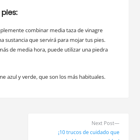
 pies:
implemente combinar media taza de vinagre
a sustancia que servirá para mojar tus pies.
ás de media hora, puede utilizar una piedra
ine azul y verde, que son los más habituales.
N
Next Post
e
¡10 trucos de cuidado que